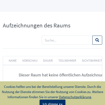
Aufzeichnungen des Raums
NAME
VORSCHAU
DAUER
TEILNEHMER
SICHTBARKEIT
Dieser Raum hat keine öffentlichen Aufzeichnun
Cookies helfen uns bei der Bereitstellung unserer Dienste. Durch die
Nutzung der Dienste stimmen Sie der Nutzung von Cookies zu. Weitere
Informationen finden Sie in unserer
Datenschutzerklärung
.
Bereitgestellt durch
Greenlight
. release-2.14.10
|
Impressum
|
Ich stimme zu